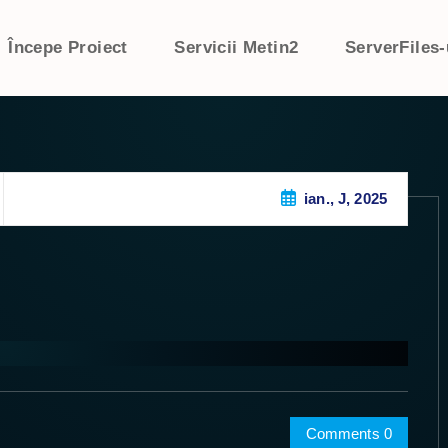
Începe Proiect
Servicii Metin2
ServerFiles-
ian., J, 2025
Comments 0