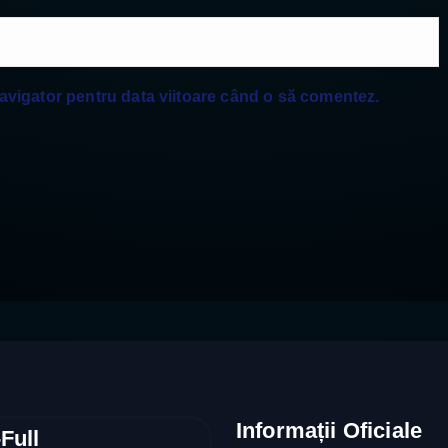
navigator pentru data viitoare când o să comentez.
Informații Oficiale
Full