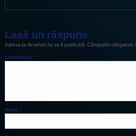
Lasă un răspuns
Adresa ta de email nu va fi publicată.
Câmpurile obligatorii
Comentariu
*
Nume
*