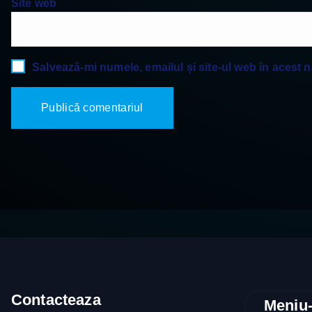
Site web
Salvează-mi numele, emailul și site-ul web în acest 
Contacteaza
Meniu-