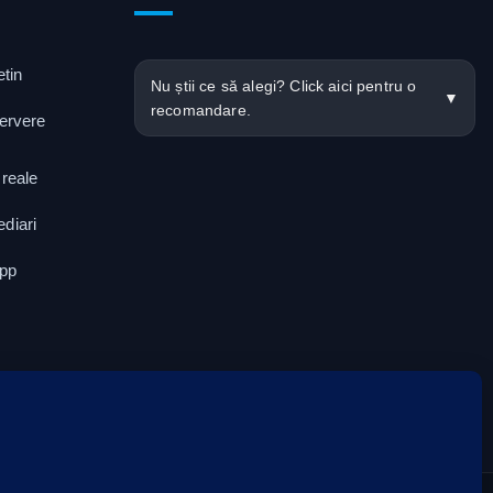
tin
Nu știi ce să alegi? Click aici pentru o
▼
recomandare.
servere
 reale
ediari
App