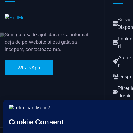
Servici
Dispon
Sunt gata sa te ajut, daca te-ai informat
Imple
deja de pe Website si esti gata sa
ri
incepem, contacteaza-ma.
AutoP
r
W
h
a
t
s
A
p
p
Despr
Păreril
cliențil