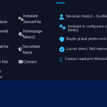
i
Instalare
Tehnician Metin2 – Go4Me
ibile
ServerFile
Instalare & configurare 
Metin2
mentă
Homepage
Metin2
Bugfix gratuit pentru erori
atche
Securitate
Lucrez direct, fără interm
Atack
Contact rapid prin Whats
e Noi
Contact
e
or