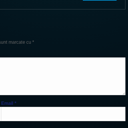
 sunt marcate cu
*
Email
*