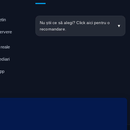
tin
Nu știi ce să alegi? Click aici pentru o
▼
recomandare.
servere
 reale
ediari
App