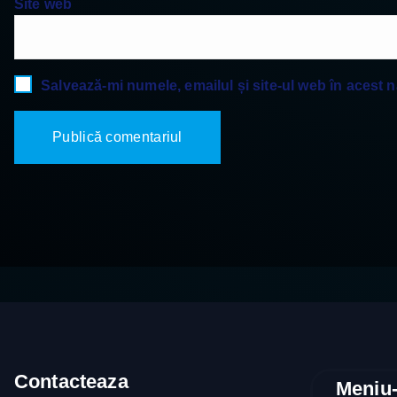
Site web
Salvează-mi numele, emailul și site-ul web în acest 
Contacteaza
Meniu-