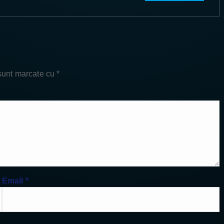
 sunt marcate cu
*
Email
*