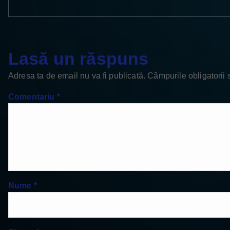
Lasă un răspuns
Adresa ta de email nu va fi publicată.
Câmpurile obligatorii
Comentariu
*
Nume
*