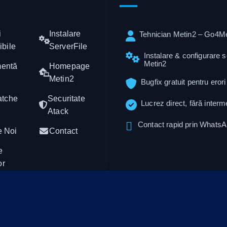
i
Instalare
Tehnician Metin2 – Go4Me
ibile
ServerFile
Instalare & configurare 
Metin2
mentă
Homepage
Metin2
Bugfix gratuit pentru erori
atche
Securitate
Lucrez direct, fără interm
Atack
Contact rapid prin Whats
e Noi
Contact
e
or