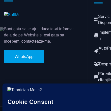
Servici
Dispon
Sunt gata sa te ajut, daca te-ai informat
Imple
deja de pe Website si esti gata sa
ri
incepem, contacteaza-ma.
AutoP
r
W
h
a
t
s
A
p
p
Despr
Păreril
cliențil