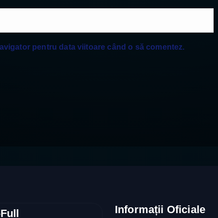
navigator pentru data viitoare când o să comentez.
Informații Oficiale
Full