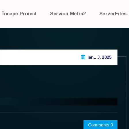
Începe Proiect
Servicii Metin2
ServerFiles-
ian., J, 2025
Comments 0